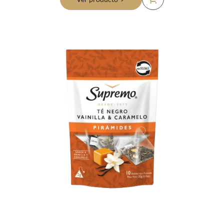
además de un sabor menos amargo, lo que mezclado con la
vainilla le da el toque perfecto para lograr un sabor
equilibrado y suave.