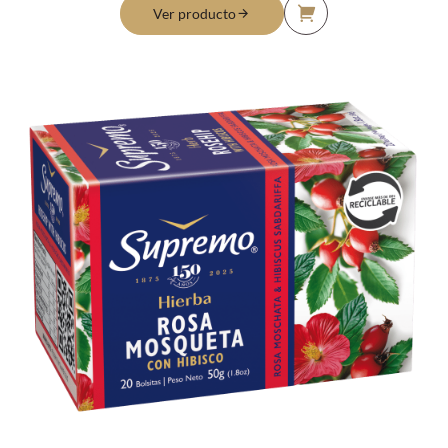
activo, estimula el sistema nervioso central y la actividad
Ver producto
mental, aunque sin interferir con los patrones de sueño.
Una mezcla perfecta entre hojas y tallos, que otorga color
y toques mas suaves y naturales al sabor de la hierba.
Secada en forma completamente natural y al exterior en
las laderas de Argentina, su sabor natural, mas dulce que
amargo, resulta inconfundible para el conocedor.