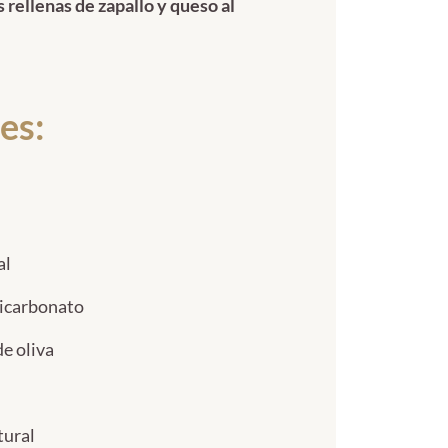
rellenas de zapallo y queso al
es:
al
bicarbonato
de oliva
tural