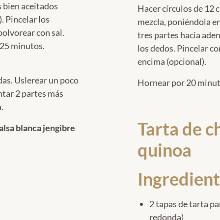
s bien aceitados
Hacer círculos de 12 
. Pincelar los
mezcla, poniéndola en
polvorear con sal.
tres partes hacia aden
 25 minutos.
los dedos. Pincelar c
encima (opcional).
as. Uslerear un poco
Hornear por 20 minut
ntar 2 partes más
.
Tarta de 
alsa blanca jengibre
quinoa
Ingredient
2 tapas de tarta pa
redonda)