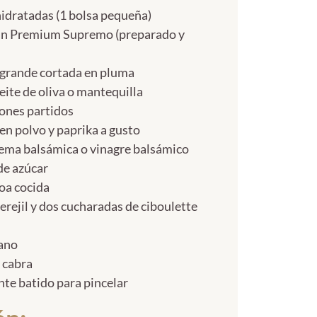
shidratadas (1 bolsa pequeña)
ylán Premium Supremo (preparado y
 grande cortada en pluma
eite de oliva o mantequilla
ones partidos
o en polvo y paprika a gusto
rema balsámica o vinagre balsámico
de azúcar
noa cocida
erejil y dos cucharadas de ciboulette
sano
e cabra
te batido para pincelar