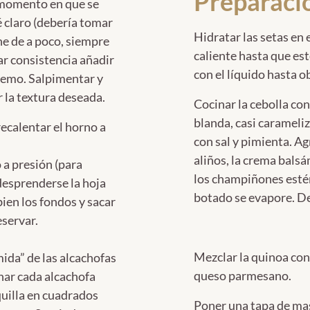
Preparaci
l momento en que se
fé claro (debería tomar
Hidratar las setas e
he de a poco, siempre
caliente hasta que es
r consistencia añadir
con el líquido hasta o
premo. Salpimentar y
la textura deseada.
Cocinar la cebolla con
blanda, casi carameli
recalentar el horno a
con sal y pimienta. A
aliños, la crema bals
 a presión (para
los champiñones estén
desprenderse la hoja
botado se evapore. Dej
bien los fondos y sacar
eservar.
Mezclar la quinoa con l
omida” de las alcachofas
queso parmesano.
nar cada alcachofa
uilla en cuadrados
Poner una tapa de mas