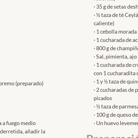
· 35 g de setas de
· ½ taza de té Ce
caliente)
· 1 cebolla morada
· 1 cucharada de ac
· 800 g de champiñ
· Sal, pimienta, aj
· 1 cucharada de c
con 1 cucharadita 
· 1 y ½ taza de qui
upremo (preparado)
· 2 cucharadas de p
picados
· ½ taza de parme
· 100 g de queso d
la a fuego medio
· Un huevo levemen
derretida, añadir la