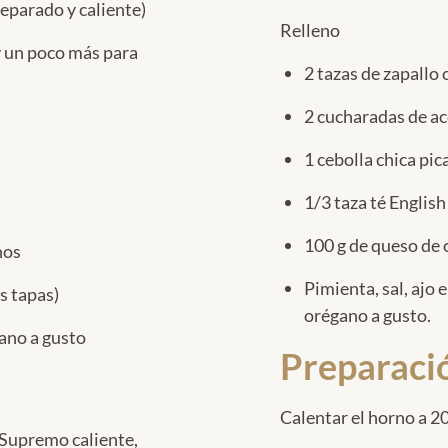
parado y caliente)
Relleno
y un poco más para
2 tazas de zapallo
2 cucharadas de ac
1 cebolla chica pi
1/3 taza té Englis
100 g de queso de 
nos
Pimienta, sal, ajo 
s tapas)
orégano a gusto.
gano a gusto
Preparaci
Calentar el horno a 20
 Supremo caliente,