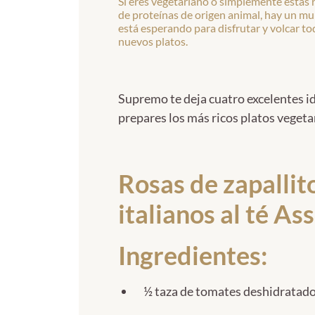
Si eres vegetariano o simplemente estás
de proteínas de origen animal, hay un m
está esperando para disfrutar y volcar to
nuevos platos.
Supremo te deja cuatro excelentes i
prepares los más ricos platos vegeta
Rosas de zapallit
italianos al té A
Ingredientes:
½ taza de tomates deshidratad