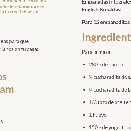
 reduciendo tu consumo
Empanadas integrales 
undo de sabores que te
English Breakfast
da tu creatividad en
Para 15 empanaditas
Ingredient
deas para que
rianos en tu casa:
Para la masa:
280 g de harina
os
½ cucharadita de s
ssam
¼ cucharadita de 
1/3 taza de aceite 
1 huevo
os
150 g de yogurt na