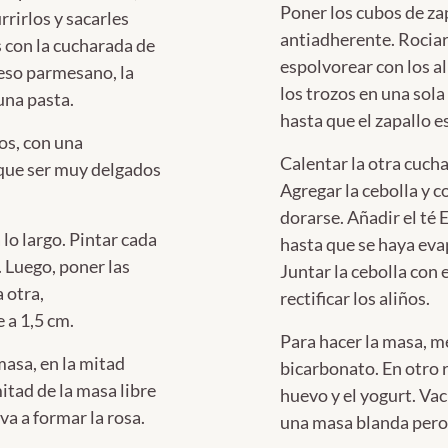
Poner los cubos de za
rrirlos y sacarles
antiadherente. Rociar
s con la cucharada de
espolvorear con los a
ueso parmesano, la
los trozos en una sol
una pasta.
hasta que el zapallo e
nos, con una
Calentar la otra cucha
 que ser muy delgados
Agregar la cebolla y 
dorarse. Añadir el té
 lo largo. Pintar cada
hasta que se haya eva
. Luego, poner las
Juntar la cebolla con 
a otra,
rectificar los aliños.
a 1,5 cm.
Para hacer la masa, mez
 masa, en la mitad
bicarbonato. En otro r
mitad de la masa libre
huevo y el yogurt. Vac
 va a formar la rosa.
una masa blanda pero