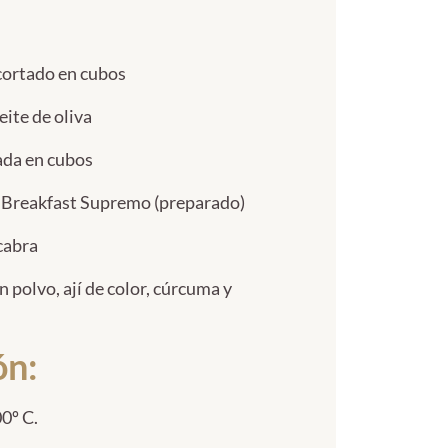
 cortado en cubos
eite de oliva
cada en cubos
h Breakfast Supremo (preparado)
cabra
en polvo, ají de color, cúrcuma y
ón:
0º C.