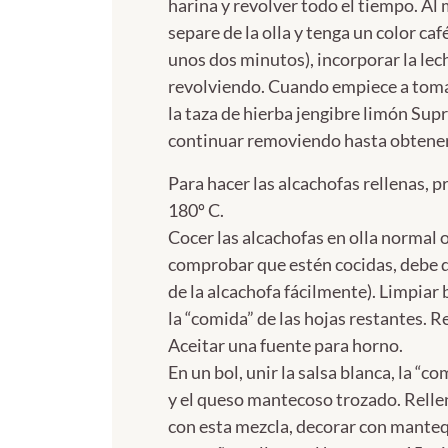
harina y revolver todo el tiempo. A
separe de la olla y tenga un color ca
unos dos minutos), incorporar la lec
revolviendo. Cuando empiece a toma
la taza de hierba jengibre limón Su
continuar removiendo hasta obtener 
Para hacer las alcachofas rellenas, p
180º C.
Cocer las alcachofas en olla normal o
comprobar que estén cocidas, debe 
de la alcachofa fácilmente). Limpiar 
la “comida” de las hojas restantes. R
Aceitar una fuente para horno.
En un bol, unir la salsa blanca, la “c
y el queso mantecoso trozado. Relle
con esta mezcla, decorar con manteq