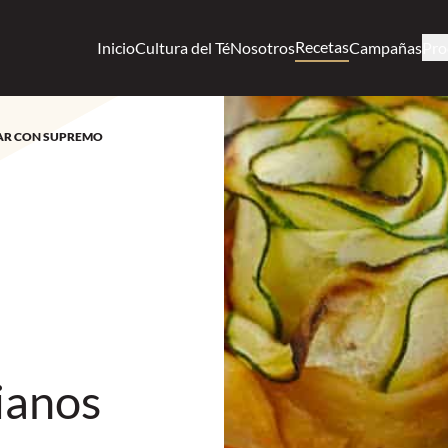
Recetas
Inicio
Cultura del Té
Nosotros
Campañas
Pro
ZAR CON SUPREMO
ianos