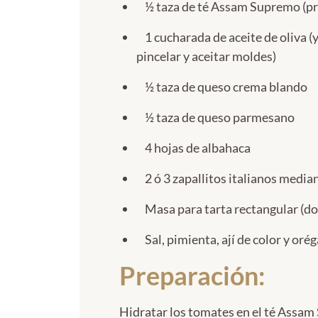
½ taza de té Assam Supremo (pre
1 cucharada de aceite de oliva (
pincelar y aceitar moldes)
½ taza de queso crema blando
½ taza de queso parmesano
4 hojas de albahaca
2 ó 3 zapallitos italianos media
Masa para tarta rectangular (do
Sal, pimienta, ají de color y oré
Preparación:
Hidratar los tomates en el té Assam