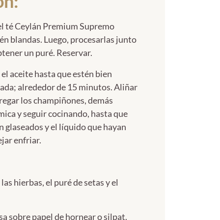
ón:
n el té Ceylán Premium Supremo
tén blandas. Luego, procesarlas junto
btener un puré. Reservar.
 el aceite hasta que estén bien
zada; alrededor de 15 minutos. Aliñar
gregar los champiñones, demás
ámica y seguir cocinando, hasta que
 glaseados y el líquido que hayan
ar enfriar.
as hierbas, el puré de setas y el
a sobre papel de hornear o silpat.