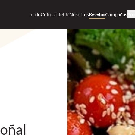
Recetas
Inicio
Cultura del Té
Nosotros
Campañas
Pro
oñal