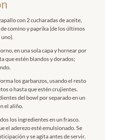
ón
zapallo con 2 cucharadas de aceite,
 de comino y paprika (de los últimos
 uno).
horno, en una sola capa y hornear por
ta que estén blandos y dorados;
ando.
orma los garbanzos, usando el resto
tos o hasta que estén crujientes.
dientes del bowl por separado en un
n el aliño.
odos los ingredientes en un frasco.
que el aderezo esté emulsionado. Se
icipación y se agita antes de servir.