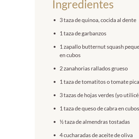
Ingredientes
3 taza de quinoa, cocida al dente
1 taza de garbanzos
1 zapallo butternut squash peque
en cubos
2 zanahorias rallados grueso
1 taza de tomatitos o tomate pic
3 tazas de hojas verdes (yo utilicé
1 taza de queso de cabra en cubo
½ taza de almendras tostadas
4 cucharadas de aceite de oliva