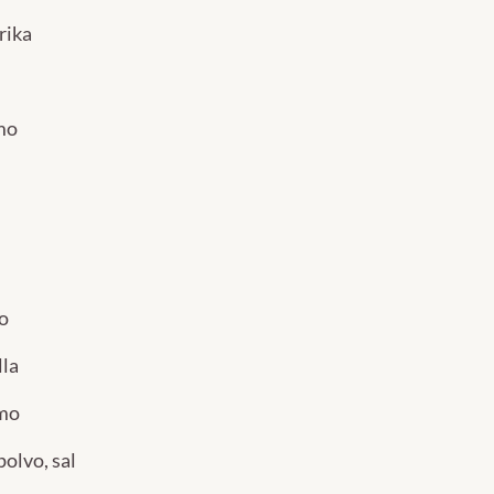
rika
mo
o
lla
amo
polvo, sal