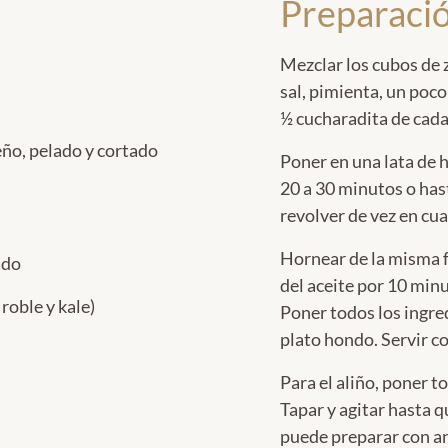
Preparaci
Mezclar los cubos de 
sal, pimienta, un poco
½ cucharadita de cada
ño, pelado y cortado
Poner en una lata de 
20 a 30 minutos o has
revolver de vez en cu
Hornear de la misma f
ado
del aceite por 10 minu
 roble y kale)
Poner todos los ingre
plato hondo. Servir co
s
Para el aliño, poner t
Tapar y agitar hasta 
puede preparar con ant