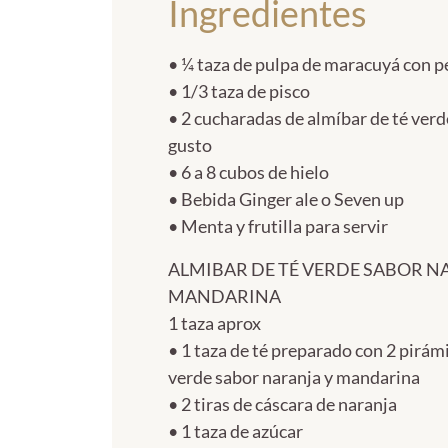
Ingredientes
• ¼ taza de pulpa de maracuyá con p
• 1/3 taza de pisco
• 2 cucharadas de almíbar de té verde
gusto
• 6 a 8 cubos de hielo
• Bebida Ginger ale o Seven up
• Menta y frutilla para servir
ALMIBAR DE TÉ VERDE SABOR N
MANDARINA
1 taza aprox
• 1 taza de té preparado con 2 pirá
verde sabor naranja y mandarina
• 2 tiras de cáscara de naranja
• 1 taza de azúcar