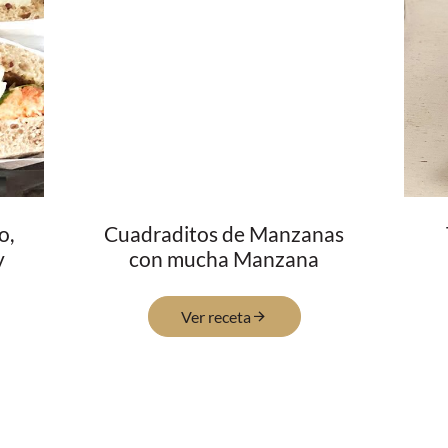
o,
Cuadraditos de Manzanas
y
con mucha Manzana
Ver receta