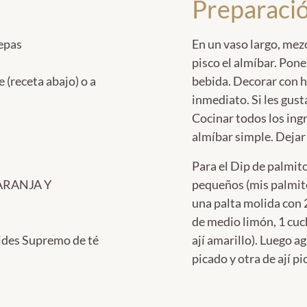
Preparaci
epas
En un vaso largo, mez
pisco el almíbar. Poner
 (receta abajo) o a
bebida. Decorar con ho
inmediato. Si les gus
Cocinar todos los ing
almíbar simple. Dejar 
Para el Dip de palmito
ARANJA Y
pequeños (mis palmito
una palta molida con 
de medio limón, 1 cuch
mides Supremo de té
ají amarillo). Luego 
picado y otra de ají p