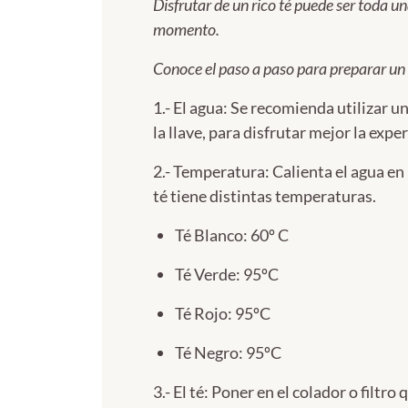
Disfrutar de un rico té puede ser toda 
momento.
Conoce el paso a paso para preparar un
1.- El agua: Se recomienda utilizar u
la llave, para disfrutar mejor la exper
2.- Temperatura: Calienta el agua en
té tiene distintas temperaturas.
Té Blanco: 60º C
Té Verde: 95ºC
Té Rojo: 95ºC
Té Negro: 95ºC
3.- El té: Poner en el colador o filtr