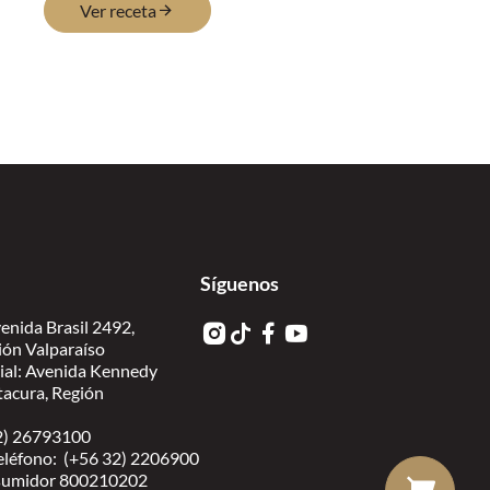
Ver receta
Síguenos
enida Brasil 2492,
ión Valparaíso
ial: Avenida Kennedy
itacura, Región
 2) 26793100
eléfono: (+56 32) 2206900
nsumidor 800210202