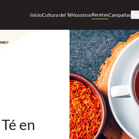
Recetas
Inicio
Cultura del Té
Nosotros
Campañas
Pro
EMO?
 Té en