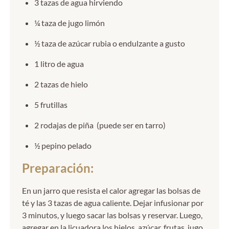
3 tazas de agua hirviendo
¼ taza de jugo limón
½ taza de azúcar rubia o endulzante a gusto
1 litro de agua
2 tazas de hielo
5 frutillas
2 rodajas de piña (puede ser en tarro)
½ pepino pelado
Preparación:
En un jarro que resista el calor agregar las bolsas de
té y las 3 tazas de agua caliente. Dejar infusionar por
3 minutos, y luego sacar las bolsas y reservar. Luego,
agregar en la licuadora los hielos, azúcar, frutas, jugo