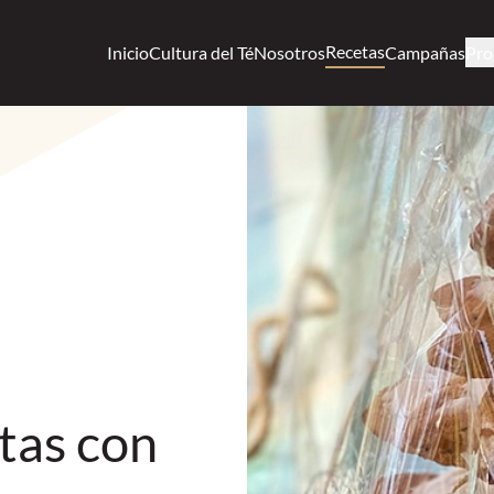
Recetas
Inicio
Cultura del Té
Nosotros
Campañas
Pro
etas con