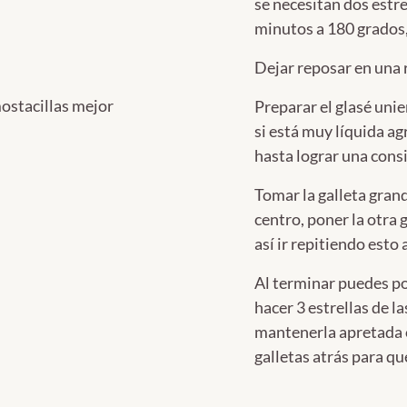
se necesitan dos estr
minutos a 180 grados,
Dejar reposar en una r
mostacillas mejor
Preparar el glasé unie
si está muy líquida ag
hasta lograr una cons
Tomar la galleta gran
centro, poner la otra 
así ir repitiendo esto 
Al terminar puedes po
hacer 3 estrellas de 
mantenerla apretada 
galletas atrás para qu