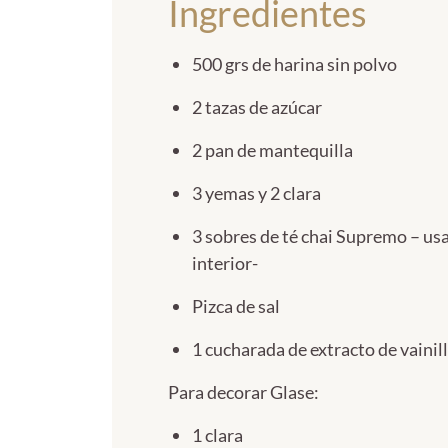
Ingredientes
500 grs de harina sin polvo
2 tazas de azúcar
2 pan de mantequilla
3 yemas y 2 clara
3 sobres de té chai Supremo – usa
interior-
Pizca de sal
1 cucharada de extracto de vainil
Para decorar Glase:
1 clara