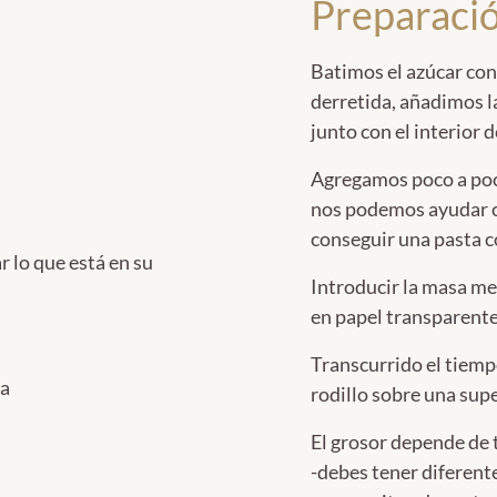
Preparaci
Batimos el azúcar con
derretida, añadimos las
junto con el interior d
Agregamos poco a poco
nos podemos ayudar c
conseguir una pasta 
r lo que está en su
Introducir la masa med
en papel transparente
Transcurrido el tiemp
la
rodillo sobre una sup
El grosor depende de t
-debes tener diferent