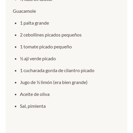
Guacamole
1 palta grande
2 cebollines picados pequeños
1 tomate picado pequeño
½ ají verde picado
1 cucharada gorda de cilantro picado
Jugo de ½ limón (era bien grande)
Aceite de oliva
Sal, pimienta