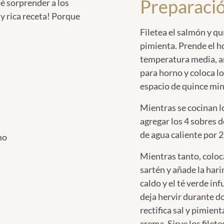
Preparació
é sorprender a los
y rica receta! Porque
Filetea el salmón y quí
pimienta. Prende el h
temperatura media, añ
para horno y coloca lo
espacio de quince min
Mientras se cocinan los
agregar los 4 sobres d
de agua caliente por 
mo
Mientras tanto, coloc
sartén y añade la har
caldo y el té verde in
deja hervir durante d
rectifica sal y pimien
crema. Sirve los filet