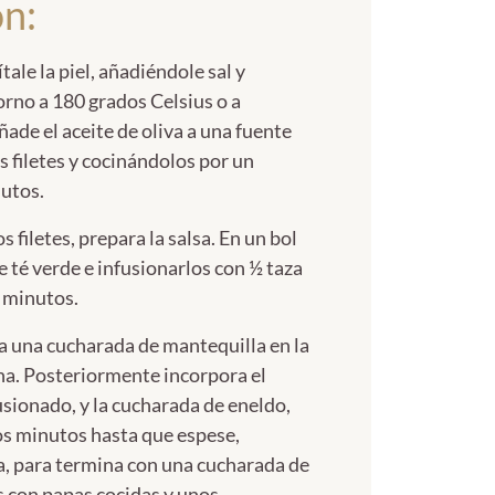
n:
tale la piel, añadiéndole sal y
orno a 180 grados Celsius o a
ade el aceite de oliva a una fuente
s filetes y cocinándolos por un
utos.
 filetes, prepara la salsa. En un bol
e té verde e infusionarlos con ½ taza
2 minutos.
a una cucharada de mantequilla en la
ina. Posteriormente incorpora el
fusionado, y la cucharada de eneldo,
os minutos hasta que espese,
ta, para termina con una cucharada de
es con papas cocidas y unos