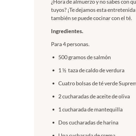
¿Hora de almuerzo y no sabes con qu
tuyos? ¡Te dejamos esta entretenida 
también se puede cocinar con el té.
Ingredientes.
Para 4 personas.
500 gramos de salmón
1 ½ taza de caldo de verdura
Cuatro bolsas de té verde Supre
2 cucharadas de aceite de oliva
1 cucharada de mantequilla
Dos cucharadas de harina
Una cucharada de crema