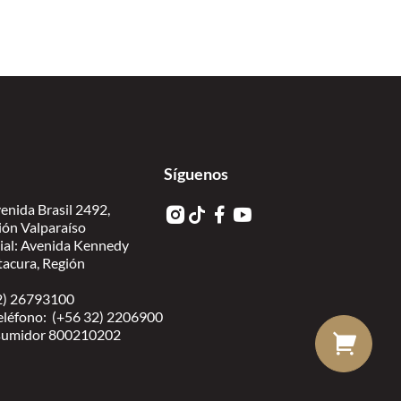
Síguenos
enida Brasil 2492,
ión Valparaíso
ial: Avenida Kennedy
itacura, Región
 2) 26793100
eléfono: (+56 32) 2206900
nsumidor 800210202