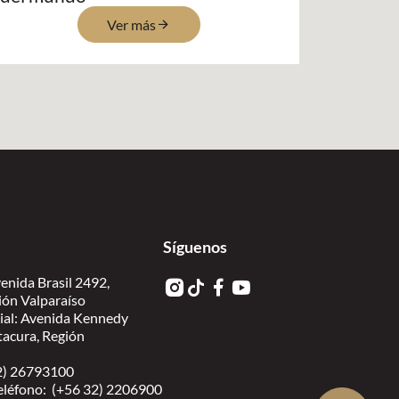
Ver más
Síguenos
enida Brasil 2492,
ión Valparaíso
ial: Avenida Kennedy
itacura, Región
 2) 26793100
eléfono: (+56 32) 2206900