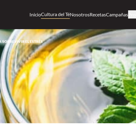
Cultura del Té
Inicio
Nosotros
Recetas
Campañas
Pro
A SOBREVIVIR EL ESTRÉS