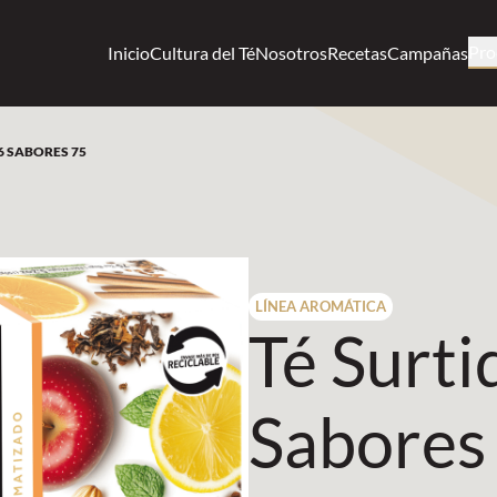
Pro
Inicio
Cultura del Té
Nosotros
Recetas
Campañas
6 SABORES 75
LÍNEA AROMÁTICA
Té Surti
Sabores