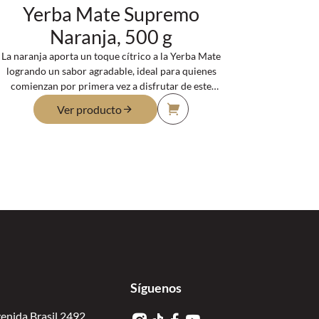
Yerba Mate Supremo
Naranja, 500 g
La naranja aporta un toque cítrico a la Yerba Mate
logrando un sabor agradable, ideal para quienes
comienzan por primera vez a disfrutar de este
producto y la placentera sensación que entrega,
Ver producto
aprovechando las innumerables propiedades que
tiene, como aportar energía, minerales y
vitaminas. Formato de 500g.
Síguenos
enida Brasil 2492,