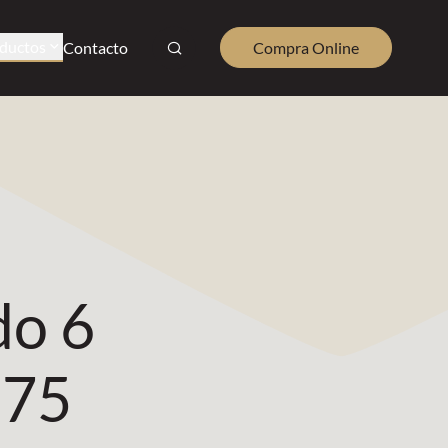
ductos
Contacto
Compra Online
do 6
 75