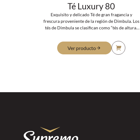
Té Luxury 80
Exquisito y delicado Té de gran fragancia y
frescura proveniente de la región de Dimbula. Los
tés de Dimbula se clasifican como “tés de altura”
ya que los jardines que los producen se
encuentran entre los 1250m y los 1600 m de
altura. El clima de esta región es húmedo y
Ver producto
brumoso y sus mejores tés son cosechados entre
enero y principios de abril justo antes de los
monzones de verano.