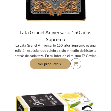
Lata Granel Aniversario 150 años
Supremo
La Lata Granel Aniversario 150 años Supremo es una
edición especial que celebra siglo y medio de historia
detrás de cada taza. En su interior, el mismo Té Ceylán
Premium que ha acompañado a generaciones de familias
Ver producto
chilenas: un té negro de origen 100% Sri Lanka, de hoja
entera seleccionada, con cuerpo intenso, color profundo y
ese aroma característico que lo hace inconfundible. Una
lata para coleccionar, un té para disfrutar.