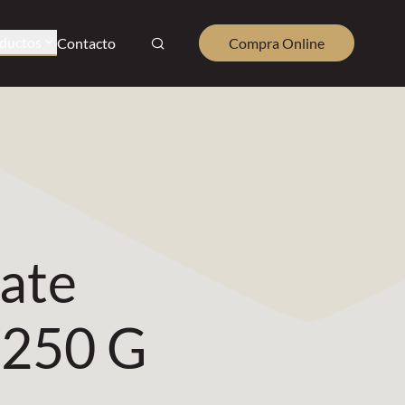
ductos
Contacto
Compra Online
ate
 250 G