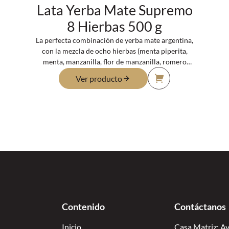
Lata Yerba Mate Supremo
8 Hierbas 500 g
La perfecta combinación de yerba mate argentina,
con la mezcla de ocho hierbas (menta piperita,
menta, manzanilla, flor de manzanilla, romero
castilla, salvia, hinojo y anís), todo endulzado de
Ver producto
forma natural con Stevia.
Contenido
Contáctanos
Inicio
Casa Matriz: Av