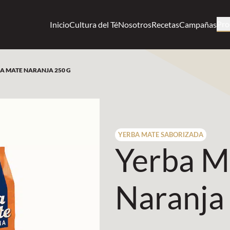
Pro
Inicio
Cultura del Té
Nosotros
Recetas
Campañas
A MATE NARANJA 250 G
YERBA MATE SABORIZADA
Yerba M
Naranja