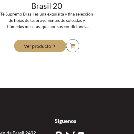
Brasil 20
Té Supremo Brasil es una exquisita y fina selección
de hojas de té, provenientes de soleadas y
húmedas mesetas, que por sus condiciones
climáticas permiten obtener un delicioso té
acaramelado. Su color es un cobrizo maravilloso,
de agradable aroma y sabor característico.
Ver producto
Síguenos
enida Brasil 2492,