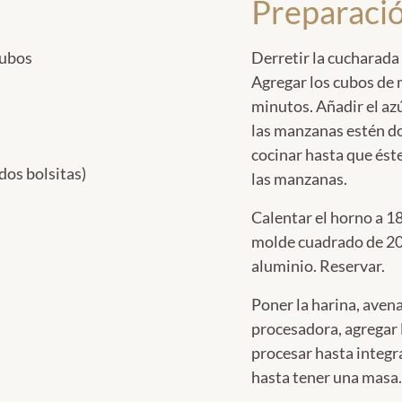
Preparaci
cubos
Derretir la cucharada
Agregar los cubos de 
minutos. Añadir el az
las manzanas estén do
cocinar hasta que ést
dos bolsitas)
las manzanas.
Calentar el horno a 1
molde cuadrado de 20
aluminio. Reservar.
Poner la harina, aven
procesadora, agregar 
procesar hasta integr
hasta tener una masa.