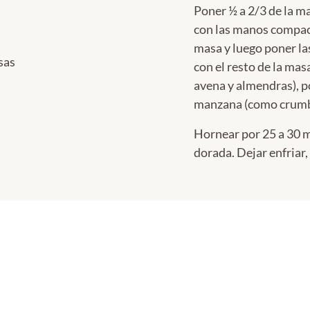
Poner ½ a 2/3 de la m
con las manos compact
masa y luego poner la
sas
con el resto de la ma
avena y almendras), p
manzana (como crumb
Hornear por 25 a 30 m
dorada. Dejar enfriar