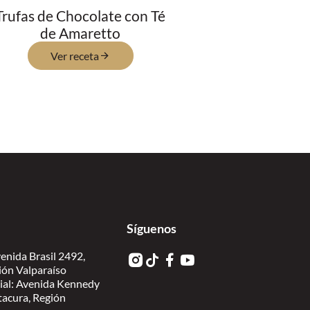
Trufas de Chocolate con Té
de Amaretto
Ver receta
Síguenos
enida Brasil 2492,
ión Valparaíso
ial: Avenida Kennedy
itacura, Región