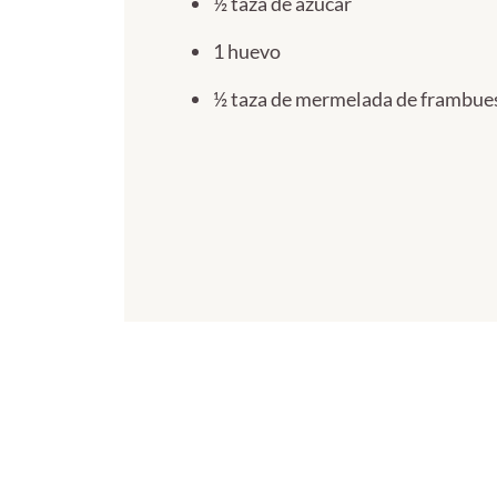
½ taza de azúcar
1 huevo
½ taza de mermelada de frambue