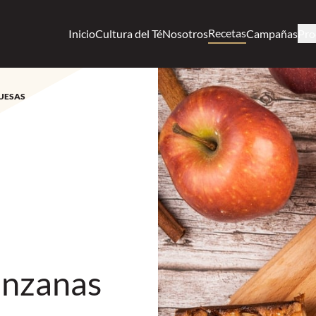
Recetas
Inicio
Cultura del Té
Nosotros
Campañas
Pro
UESAS
nzanas