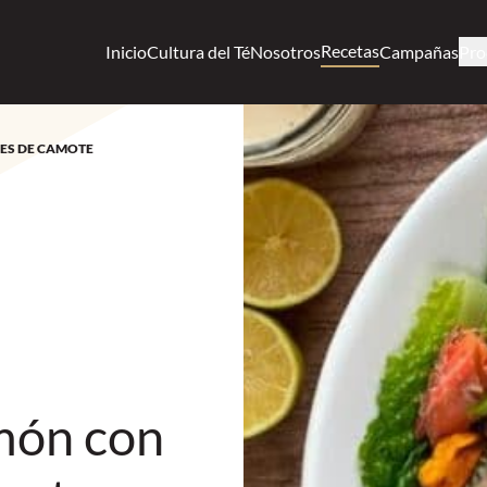
Recetas
Inicio
Cultura del Té
Nosotros
Campañas
Pro
ES DE CAMOTE
món con