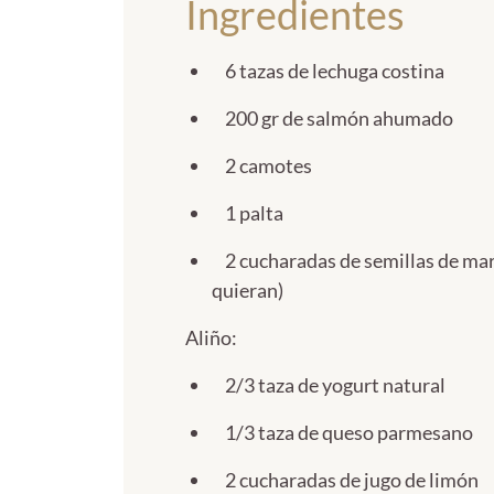
Ingredientes
6 tazas de lechuga costina
200 gr de salmón ahumado
2 camotes
1 palta
2 cucharadas de semillas de mara
quieran)
Aliño:
2/3 taza de yogurt natural
1/3 taza de queso parmesano
2 cucharadas de jugo de limón