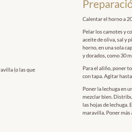
Preparaci
Calentar el horno a 2
Pelar los camotes y c
aceite de oliva, sal y
horno, en una sola ca
y dorados, como 30 mi
Para el aliño, poner t
villa (o las que
con tapa. Agitar hast
Poner la lechuga en un
mezclar bien. Distribu
las hojas de lechuga. 
maravilla. Poner más a