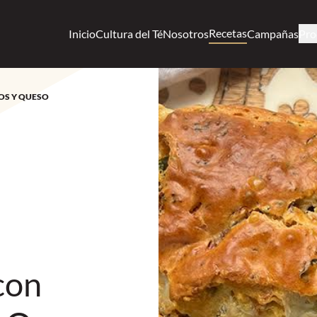
Recetas
Inicio
Cultura del Té
Nosotros
Campañas
Pro
OS Y QUESO
con