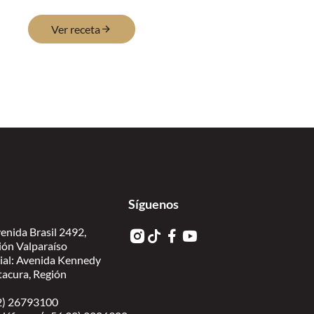
Ver receta
Síguenos
enida Brasil 2492,
ión Valparaíso
ial: Avenida Kennedy
itacura, Región
 2) 26793100