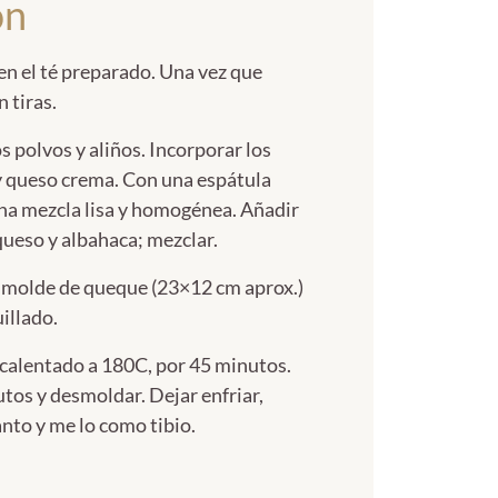
ón
en el té preparado. Una vez que
 tiras.
os polvos y aliños. Incorporar los
 y queso crema. Con una espátula
na mezcla lisa y homogénea. Añadir
queso y albahaca; mezclar.
n molde de queque (23×12 cm aprox.)
illado.
calentado a 180C, por 45 minutos.
tos y desmoldar. Dejar enfriar,
to y me lo como tibio.