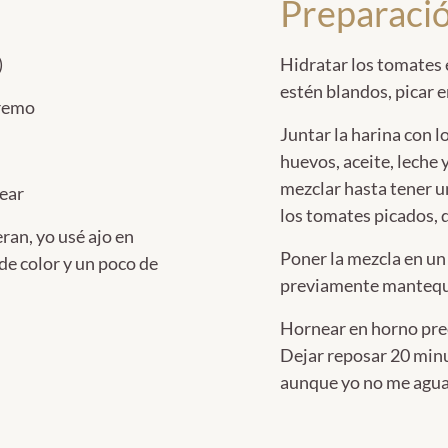
Preparaci
)
Hidratar los tomates 
estén blandos, picar en
premo
Juntar la harina con l
huevos, aceite, leche
mezclar hasta tener u
ear
los tomates picados, 
eran, yo usé ajo en
Poner la mezcla en u
de color y un poco de
previamente mantequ
Hornear en horno pre
Dejar reposar 20 minu
aunque yo no me aguan