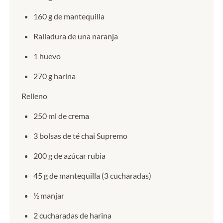
160 g de mantequilla
Ralladura de una naranja
1 huevo
270 g harina
Relleno
250 ml de crema
3 bolsas de té chai Supremo
200 g de azúcar rubia
45 g de mantequilla (3 cucharadas)
½ manjar
2 cucharadas de harina