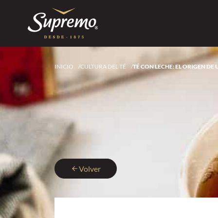
INICIO
/
CULTURA DEL TÉ
/
TÉ CON LECHE: EL ORIGEN D
Volver